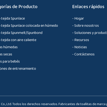
orías de Producto
Enlaces rápidos
 tejida Spunlace
- Hogar
o tejida Spunlace colocada en húmedo
- Sobre nosotros
o tejida Spunmelt/Spunbond
- Soluciones y produc
 tejida con aire caliente
- Recursos
tas húmedas
- Noticias
as secas
- Contáctenos
s para bebés
ones de entrenamiento
 Co., Ltd. Todos los derechos reservados.
Fabricantes de toallitas de marca 