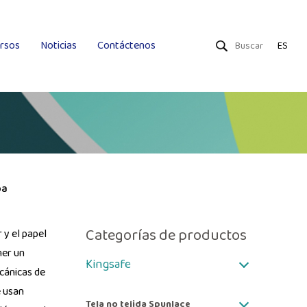
rsos
Noticias
Contáctenos
ES
Toallitas secas
Toallitas húmedas
Uniquality
pa
Categorías de productos
 y el papel
ner un
Kingsafe
cánicas de
e usan
Tela no tejida Spunlace