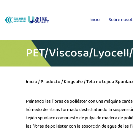
Inicio
Sobre nosot
PET/Viscosa/Lyocel
Inicio
/
Producto
/
Kingsafe
/
Tela no tejida Spunla
Peinando las fibras de poliéster con una máquina cardad
húmedo de fibras formado deshidratando la suspensión
tejido spunlace compuesto de pulpa de madera de poliés
las fibras de poliéster con la absorción de agua de las 