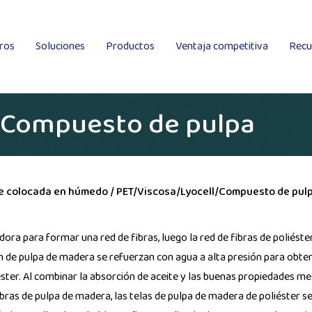
ros
Soluciones
Productos
Ventaja competitiva
Recu
Tela no tejida Spunlace colocada en húmedo
Tela no tejida Spunlace
Kingsafe
l/Compuesto de pulpa
ce colocada en húmedo
/
PET/Viscosa/Lyocell/Compuesto de pul
ora para formar una red de fibras, luego la red de fibras de poliéster
 de pulpa de madera se refuerzan con agua a alta presión para obte
ter. Al combinar la absorción de aceite y las buenas propiedades me
fibras de pulpa de madera, las telas de pulpa de madera de poliéster s