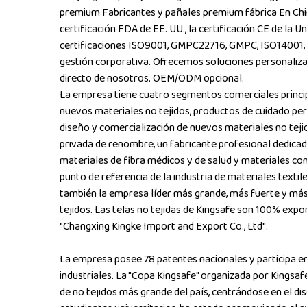
premium Fabricantes
y
pañales premium fábrica
En Chi
certificación FDA de EE. UU., la certificación CE de la 
certificaciones ISO9001, GMPC22716, GMPC, ISO14001, 
gestión corporativa. Ofrecemos soluciones personaliza
directo de nosotros. OEM/ODM opcional.
La empresa tiene cuatro segmentos comerciales princip
nuevos materiales no tejidos, productos de cuidado pers
diseño y comercialización de nuevos materiales no teji
privada de renombre, un fabricante profesional dedicad
materiales de fibra médicos y de salud y materiales co
punto de referencia de la industria de materiales texti
también la empresa líder más grande, más fuerte y más 
tejidos. Las telas no tejidas de Kingsafe son 100% expo
"Changxing Kingke Import and Export Co., Ltd".
La empresa posee 78 patentes nacionales y participa en
industriales. La "Copa Kingsafe" organizada por Kingsaf
de no tejidos más grande del país, centrándose en el di