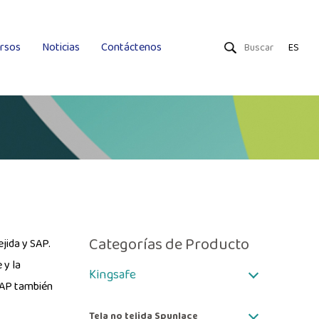
rsos
Noticias
Contáctenos
ES
Toallitas secas
Toallitas húmedas
Uniquality
Categorías de Producto
jida y SAP.
 y la
Kingsafe
 SAP también
Tela no tejida Spunlace