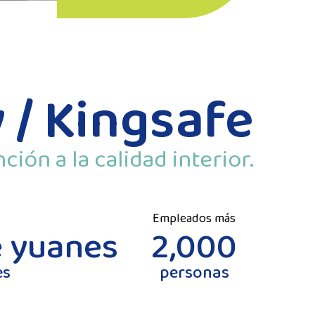
 / Kingsafe
ión a la calidad interior.
Empleados más
e yuanes
2,000
es
personas