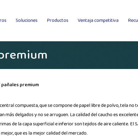
ros
Soluciones
Productos
Ventaja competitiva
Recu
Tela no tejida Spunlace colocada en húmedo
Tela no tejida Spunlace
Kingsafe
 premium
/
pañales premium
central compuesta, que se compone de papel libre de polvo, tela no te
n más delgados y no se arruguen. La calidad del caucho es excelente
mas de la capa superficial e inferior son tejidos de aire caliente. El
 mejor, que es la mejor calidad del mercado.