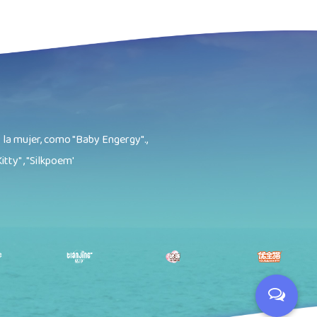
 la mujer, como "Baby Engergy".,
itty" , "Silkpoem'