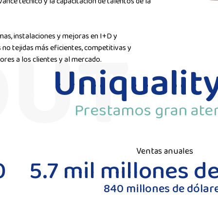
ance técnico y la capacitación de talentos de la
mas, instalaciones y mejoras en I+D y
o tejidas más eficientes, competitivas y
res a los clientes y al mercado.
Uniquality
Prestamos gran atenc
Ventas anuales
0
5.7 mil millones d
840 millones de dólar