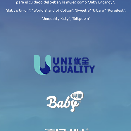
para el cuidado del bebé y la mujer, como "Baby Engergy".,
"Baby's Union ", " World Brand of Cotton", "Sweetie", "U·Care ", "PureBest",
"Uniquality Kitty" , "Silkpoem'